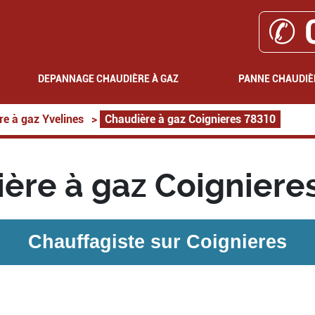
✆ 
DEPANNAGE CHAUDIÈRE À GAZ
PANNE CHAUDIÈ
re à gaz Yvelines
>
Chaudière à gaz Coignieres 78310
ère à gaz Coigniere
Chauffagiste sur
Coignieres