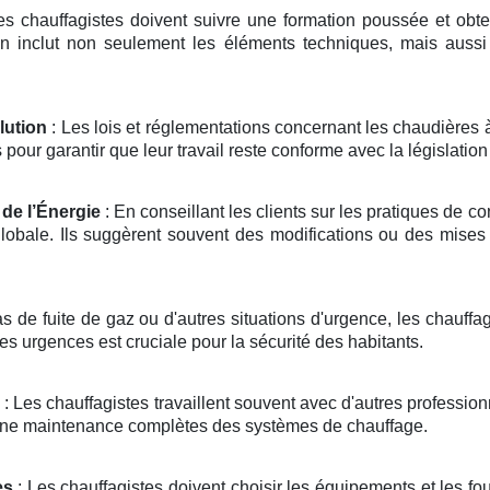
es chauffagistes doivent suivre une formation poussée et obteni
on inclut non seulement les éléments techniques, mais aussi
lution
: Les lois et réglementations concernant les chaudières 
our garantir que leur travail reste conforme avec la législation 
de l’Énergie
: En conseillant les clients sur les pratiques de co
bale. Ils suggèrent souvent des modifications ou des mises à
s de fuite de gaz ou d'autres situations d'urgence, les chauffa
les urgences est cruciale pour la sécurité des habitants.
: Les chauffagistes travaillent souvent avec d'autres professio
t une maintenance complètes des systèmes de chauffage.
es
: Les chauffagistes doivent choisir les équipements et les fo