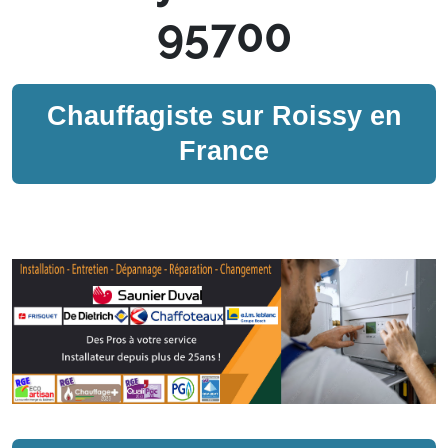
95700
Chauffagiste sur
Roissy en
France