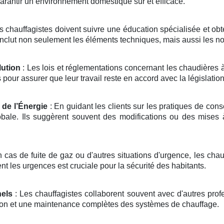
garantir un environnement domestique sûr et efficace.
s chauffagistes doivent suivre une éducation spécialisée et obten
inclut non seulement les éléments techniques, mais aussi les n
ution
: Les lois et réglementations concernant les chaudières 
our assurer que leur travail reste en accord avec la législation
 de l’Énergie
: En guidant les clients sur les pratiques de cons
ale. Ils suggèrent souvent des modifications ou des mises à 
 cas de fuite de gaz ou d'autres situations d'urgence, les chau
nt les urgences est cruciale pour la sécurité des habitants.
nels
: Les chauffagistes collaborent souvent avec d'autres prof
ation et une maintenance complètes des systèmes de chauffage.