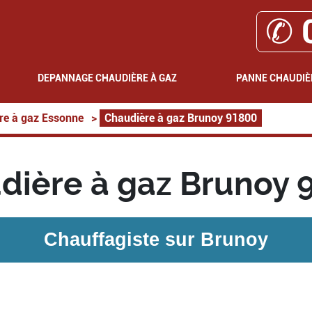
✆ 
DEPANNAGE CHAUDIÈRE À GAZ
PANNE CHAUDIÈ
re à gaz Essonne
>
Chaudière à gaz Brunoy 91800
dière à gaz Brunoy 
Chauffagiste sur
Brunoy