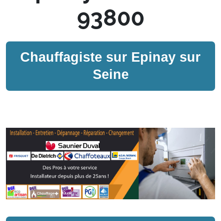
93800
Chauffagiste sur
Epinay sur
Seine