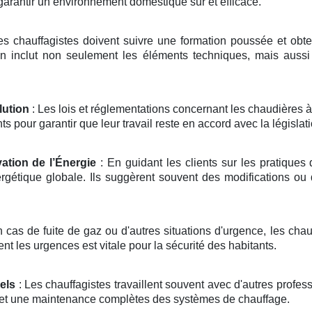
garantir un environnement domestique sûr et efficace.
es chauffagistes doivent suivre une formation poussée et obteni
on inclut non seulement les éléments techniques, mais aussi
lution
: Les lois et réglementations concernant les chaudières 
 pour garantir que leur travail reste en accord avec la législati
ation de l’Énergie
: En guidant les clients sur les pratiques 
rgétique globale. Ils suggèrent souvent des modifications ou
 cas de fuite de gaz ou d'autres situations d'urgence, les chau
ent les urgences est vitale pour la sécurité des habitants.
els
: Les chauffagistes travaillent souvent avec d'autres profe
on et une maintenance complètes des systèmes de chauffage.