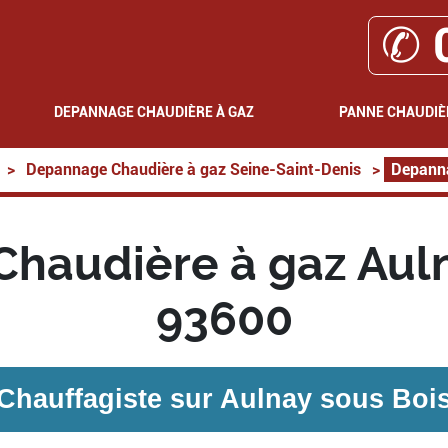
✆ 
DEPANNAGE CHAUDIÈRE À GAZ
PANNE CHAUDIÈ
>
Depannage Chaudière à gaz Seine-Saint-Denis
>
Depanna
haudière à gaz Auln
93600
Chauffagiste sur
Aulnay sous Boi